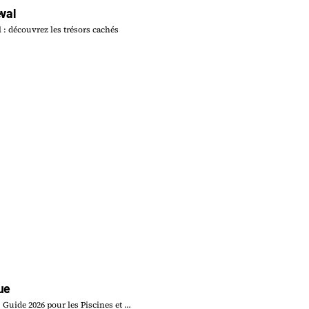
val
 : découvrez les trésors cachés
ue
 Guide 2026 pour les Piscines et …