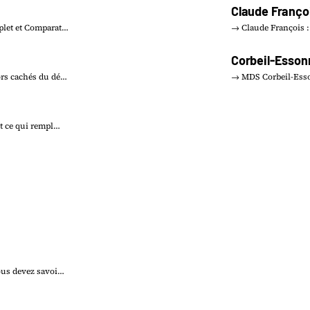
Claude Franço
plet et Comparat…
→ Claude François :
Corbeil-Esson
ors cachés du dé…
→ MDS Corbeil-Esson
et ce qui rempl…
ous devez savoi…