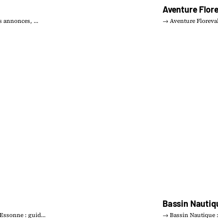
Aventure Flore
tes annonces, …
→ Aventure Floreval
Bassin Nautiq
-Essonne : guid…
→ Bassin Nautique :