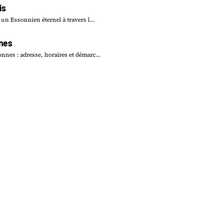
is
 un Essonnien éternel à travers l…
nes
nes : adresse, horaires et démarc…