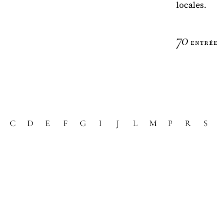
locales.
70
ENTRÉE
C
D
E
F
G
I
J
L
M
P
R
S