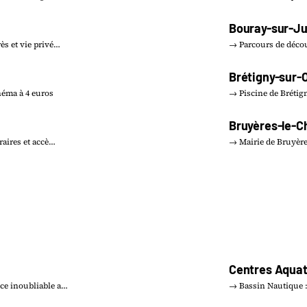
Bouray-sur-Ju
ès et vie privé…
→ Parcours de décou
Brétigny-sur-
néma à 4 euros
→ Piscine de Brétign
Bruyères-le-C
raires et accè…
→ Mairie de Bruyère
Centres Aquat
ce inoubliable a…
→ Bassin Nautique :