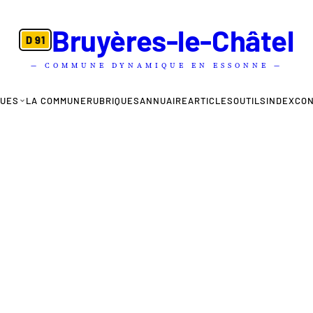
Bruyères-le-Châtel
D 91
— COMMUNE DYNAMIQUE EN ESSONNE —
QUES
LA COMMUNE
RUBRIQUES
ANNUAIRE
ARTICLES
OUTILS
INDEX
CO