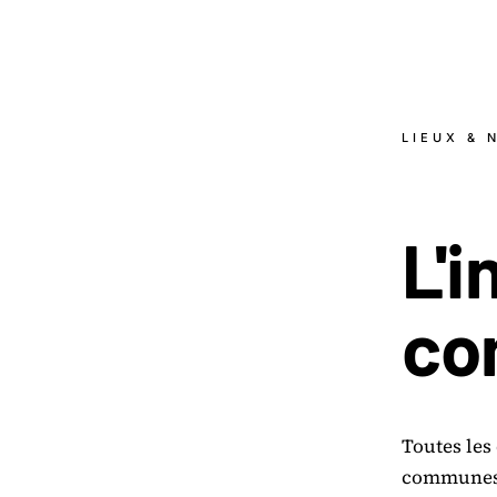
LIEUX & 
L'
i
co
Toutes les 
communes 