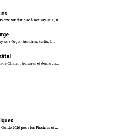
ine
verte touristique à Bouray-sur-Ju…
Orge
y-sur-Orge : horaires, tarifs, b…
hâtel
s-le-Châtel : horaires et démarch…
iques
 Guide 2026 pour les Piscines et …