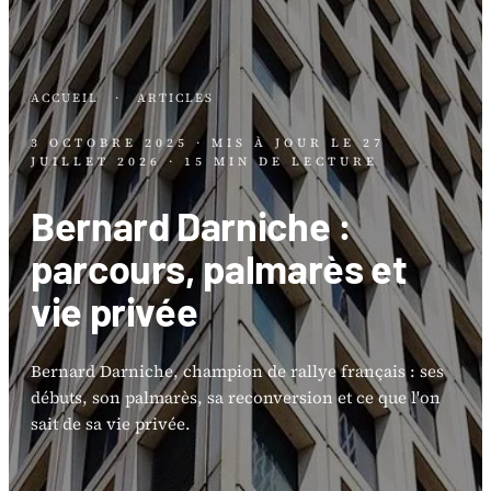
ACCUEIL
·
ARTICLES
3 OCTOBRE 2025
· MIS À JOUR LE
27
JUILLET 2026
· 15 MIN DE LECTURE
Bernard Darniche :
parcours, palmarès et
vie privée
Bernard Darniche, champion de rallye français : ses
débuts, son palmarès, sa reconversion et ce que l'on
sait de sa vie privée.