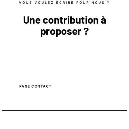
VOUS VOULEZ ÉCRIRE POUR NOUS ?
Une
contribution
à
proposer ?
Spécialiste de votre domaine ? Vous voulez
proposer un article de fond ? Écrivez-nous en
précisant vos références et votre proposition.
PAGE CONTACT
NOTRE CHARTE