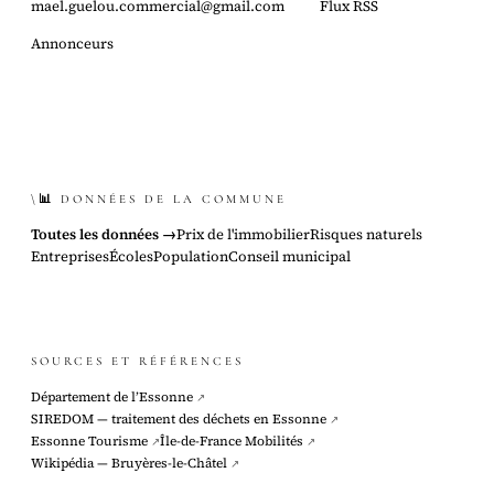
mael.guelou.commercial@gmail.com
Flux RSS
Annonceurs
\📊 DONNÉES DE LA COMMUNE
Toutes les données →
Prix de l'immobilier
Risques naturels
Entreprises
Écoles
Population
Conseil municipal
SOURCES ET RÉFÉRENCES
Département de l’Essonne
↗
SIREDOM — traitement des déchets en Essonne
↗
Essonne Tourisme
Île-de-France Mobilités
↗
↗
Wikipédia — Bruyères-le-Châtel
↗