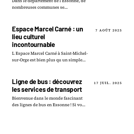
Dans le département de l Essonne, de
nombreuses communes se
distinguent par leur qualité de vie
exceptionnelle, alliant espaces verts,
équipements.
Espace Marcel Carné : un
7 AOÛT 2025
lieu culturel
incontournable
L Espace Marcel Carné à Saint-Michel-
sur-Orge est bien plus qu un simple
complexe culturel ; c est un véritable
joyau de la scène artistique en
Essonne.
Ligne de bus : découvrez
17 JUIL. 2025
les services de transport
Bienvenue dans le monde fascinant
des lignes de bus en Essonne ! Si vous
êtes à la recherche de solutions de
transport pratiques et accessibles,
vous êtes.