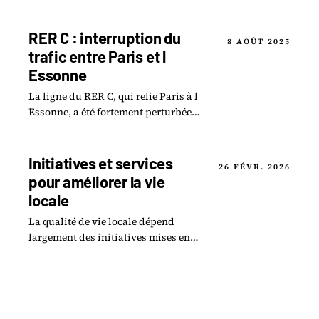
l'on sait des circonstances et de
l'intervention des secours.
RER C : interruption du
8 AOÛT 2025
trafic entre Paris et l
Essonne
La ligne du RER C, qui relie Paris à l
Essonne, a été fortement perturbée
récemment en raison d un tragique
accident de personne.
Initiatives et services
26 FÉVR. 2026
pour améliorer la vie
locale
La qualité de vie locale dépend
largement des initiatives mises en
place par les collectivités, les
associations et les citoyens eux-
mêmes.