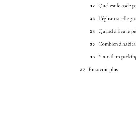
Quel est le code po
32
L’église est-elle gr
33
Quand a lieu le pè
34
Combien d’habitan
35
Y a-t-il un parkin
36
En savoir plus
37