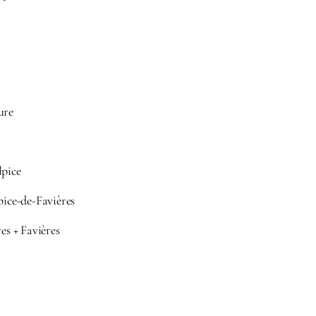
ure
lpice
pice-de-Favières
res + Favières