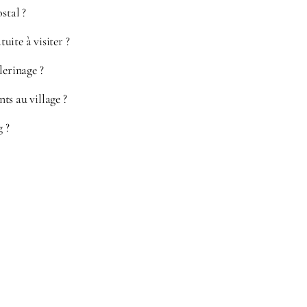
stal ?
atuite à visiter ?
lerinage ?
ts au village ?
g ?