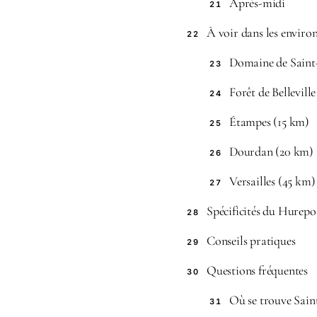
Après-midi
21
À voir dans les enviro
22
Domaine de Saint
23
Forêt de Bellevill
24
Étampes (15 km)
25
Dourdan (20 km)
26
Versailles (45 km)
27
Spécificités du Hurepo
28
Conseils pratiques
29
Questions fréquentes
30
Où se trouve Saint
31