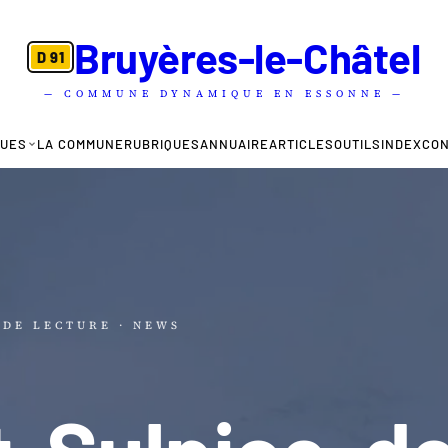
Bruyères-le-Châtel
D 91
— COMMUNE DYNAMIQUE EN ESSONNE —
QUES
LA COMMUNE
RUBRIQUES
ANNUAIRE
ARTICLES
OUTILS
INDEX
CO
N DE LECTURE
· NEWS