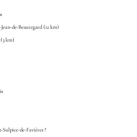
ns
-Jean-de-Beauregard (12 km)
e (3 km)
ix
-Sulpice-de-Favières ?