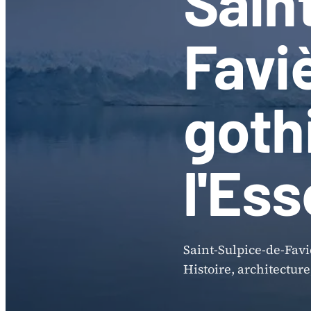
Sain
Faviè
goth
l'Es
Saint-Sulpice-de-Faviè
Histoire, architecture