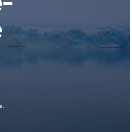
e-
e
e.