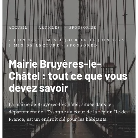
ACCUEIL
·
ARTICLES
·
SPONSORISÉ
2 JUIN 2025
· MIS À JOUR LE
14 JUIN 2026
·
6 MIN DE LECTURE
· SPONSORED
Mairie Bruyères-le-
Châtel : tout ce que vous
devez savoir
La mairie de Bruyères-le-Châtel, située dans le
département de l Essonne au cœur de la région Île-de-
France, est un endroit clé pour les habitants.