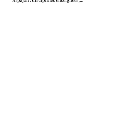
Arpajon : disciplines enseignées,
modalités d'inscription, tarifs et
calendrier de l'année.