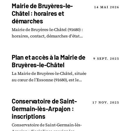
des défis.
Mairie de Bruyères-le-
14 MAI 2026
Châtel : horaires et
démarches
Mairie de Bruyères-le-Châtel (91680) :
horaires, contact, démarches d'état
civil, urbanisme. Guide pratique 2026
commune Essonne.
Plan et accès à la Mairie de
9 SEPT. 2025
Bruyères-le-Châtel
La Mairie de Bruyères-le-Châtel, située
au cœur de l’Essonne (91680), est le
centre névralgique de la vie locale.Elle
offre une gamme complète de services.
Conservatoire de Saint-
17 NOV. 2025
Germain-lès-Arpajon :
inscriptions
Conservatoire de Saint-Germain-lès-