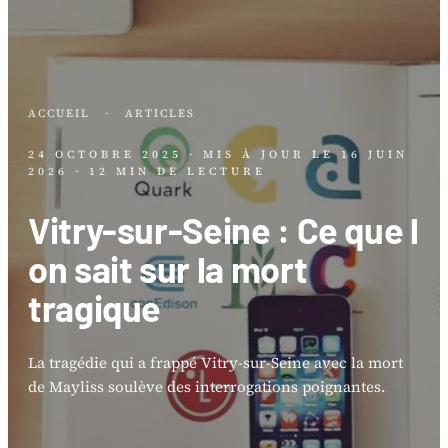
ACCUEIL
·
ARTICLES
24 OCTOBRE 2025
· MIS À JOUR LE
16 JUIN
2026
· 12 MIN DE LECTURE
Vitry-sur-Seine : Ce que l
on sait sur la mort
tragique
La tragédie qui a frappé Vitry-sur-Seine avec la mort
de Mayliss soulève des interrogations poignantes.