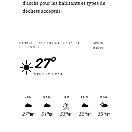
d'accès pour les habitants et types de
déchets acceptés.
MÉTÉO · BRUYÈRES-LE-CHÂTEL
OPEN-
(ESSONNE)
METEO
27°
☀️
VENT 12 KM/H
VEN
SAM
DIM
LUN
MAR
☁️
☁️
⛈
☁️
🌤
27°
31°
33°
32°
33°
10°
13°
18°
16°
18°