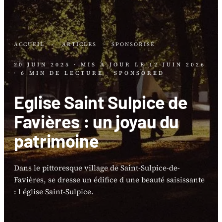
ACCUEIL
·
ARTICLES
·
SPONSORISÉ
20 JUIN 2025
· MIS À JOUR LE
12 JUIN 2026
· 6 MIN DE LECTURE
· SPONSORED
Eglise Saint Sulpice de
Favières : un joyau du
patrimoine
Dans le pittoresque village de Saint-Sulpice-de-
Favières, se dresse un édifice d une beauté saisissante
: l église Saint-Sulpice.