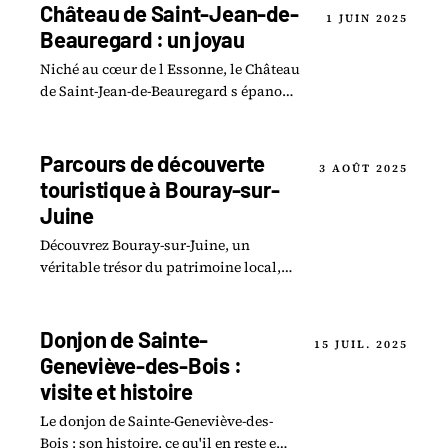
Château de Saint-Jean-de-
1 JUIN 2025
Beauregard : un joyau
Niché au cœur de l Essonne, le Château
de Saint-Jean-de-Beauregard s épanouit
tel un véritable joyau du patrimoine
français.
Parcours de découverte
3 AOÛT 2025
touristique à Bouray-sur-
Juine
Découvrez Bouray-sur-Juine, un
véritable trésor du patrimoine local, à
travers un parcours de découverte
touristique inoubliable.
Donjon de Sainte-
15 JUIL. 2025
Geneviève-des-Bois :
visite et histoire
Le donjon de Sainte-Geneviève-des-
Bois : son histoire, ce qu'il en reste et