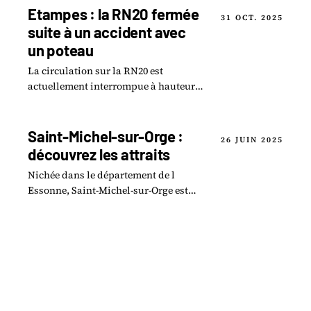
du Paris.
Etampes : la RN20 fermée
31 OCT. 2025
suite à un accident avec
un poteau
La circulation sur la RN20 est
actuellement interrompue à hauteur d
Étampes, dans le sens province-Paris,
en raison d un accident survenu ce
mardi matin.
Saint-Michel-sur-Orge :
26 JUIN 2025
découvrez les attraits
Nichée dans le département de l
Essonne, Saint-Michel-sur-Orge est
une commune dynamique où le
charme de l histoire se marie
harmonieusement.