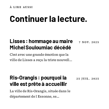
À LIRE AUSSI
Continuer la
lecture
.
Lisses : hommage au maire
7 NOV. 2025
Michel Souloumiac décédé
C’est avec une grande émotion que la
ville de Lisses a reçu la triste nouvelle
du décès de son maire, Michel
Souloumiac, survenu le 14 juin 2024.
Ris-Orangis : pourquoi la
25 JUIL. 2025
ville est prête à accueillir
La ville de Ris-Orangis, située dans le
département de l Essonne, se
positionne comme un candidat de
choix pour accueillir le futur stade