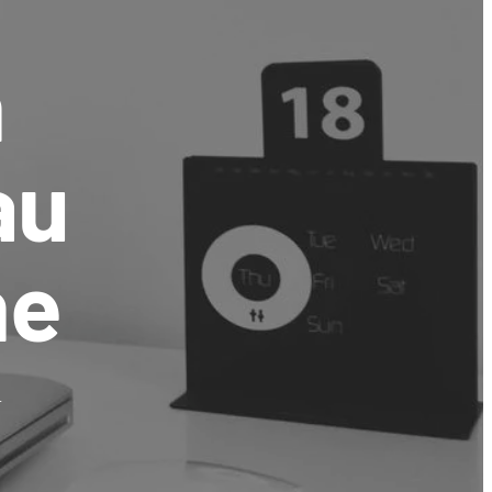
n
au
ne
l