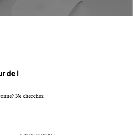
r de l
ssonne? Ne cherchez
© OPENSTREETMAP