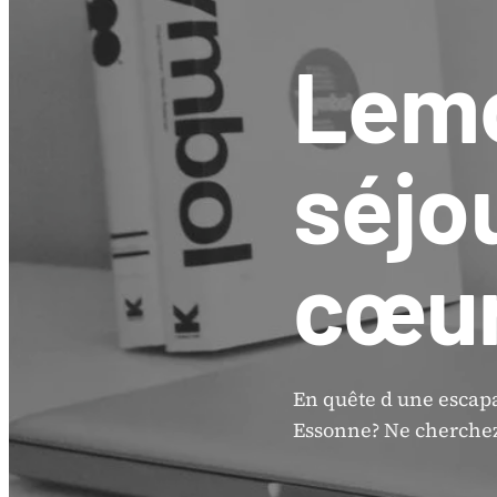
Lemo
séjo
cœur
En quête d une escap
Essonne? Ne cherchez 