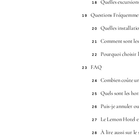
Quelles excursions 
18
Questions Fréquemmen
19
Quelles installat
20
Comment sont les
21
Pourquoi choisir 
22
FAQ
23
Combien coûte un
24
Quels sont les ho
25
Puis-je annuler o
26
Le Lemon Hotel est
27
À lire aussi sur le 
28