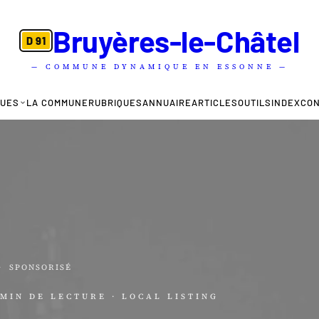
Bruyères-le-Châtel
D 91
— COMMUNE DYNAMIQUE EN ESSONNE —
QUES
LA COMMUNE
RUBRIQUES
ANNUAIRE
ARTICLES
OUTILS
INDEX
CO
·
SPONSORISÉ
 MIN DE LECTURE
· LOCAL LISTING