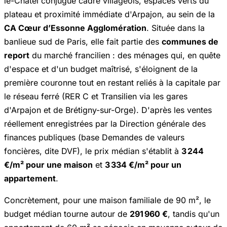
le-Châtel conjugue cadre villageois, espaces verts du
plateau et proximité immédiate d'Arpajon, au sein de la
CA Cœur d’Essonne Agglomération
. Située dans la
banlieue sud de Paris, elle fait partie des
communes de
report
du marché francilien : des ménages qui, en quête
d'espace et d'un budget maîtrisé, s'éloignent de la
première couronne tout en restant reliés à la capitale par
le réseau ferré (RER C et Transilien via les gares
d'Arpajon et de Brétigny-sur-Orge). D'après les ventes
réellement enregistrées par la Direction générale des
finances publiques (base
Demandes de valeurs
foncières
, dite DVF), le prix médian s'établit à
3 244
€/m² pour une maison
et
3 334 €/m² pour un
appartement
.
Concrètement, pour une maison familiale de 90 m², le
budget médian tourne autour de
291 960 €
, tandis qu'un