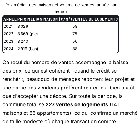
Prix médian des maisons et volume de ventes, année par
année
ANNÉE
PRIX MÉDIAN MAISON (€/M²)
VENTES DE LOGEMENTS
2021
3 026
58
2022
3 669 (pic)
75
2023
3 243
56
2024
2 919 (bas)
38
Ce recul du nombre de ventes accompagne la baisse
des prix, ce qui est cohérent : quand le crédit se
renchérit, beaucoup de ménages reportent leur projet et
une partie des vendeurs préfèrent retirer leur bien plutôt
que d'accepter une décote. Sur toute la période, la
commune totalise
227 ventes de logements
(141
maisons et 86 appartements), ce qui confirme un marché
de taille modeste où chaque transaction compte.