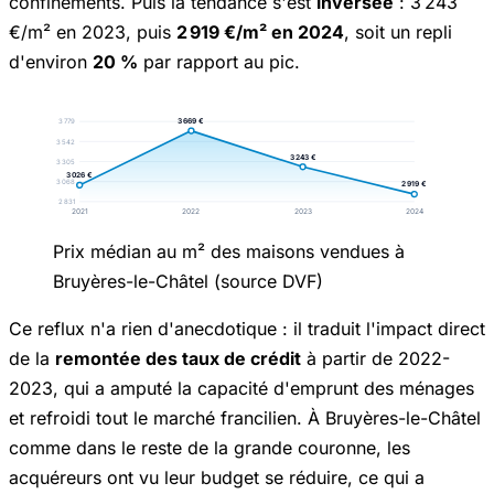
confinements. Puis la tendance s'est
inversée
: 3 243
€/m² en 2023, puis
2 919 €/m² en 2024
, soit un repli
d'environ
20 %
par rapport au pic.
3 669 €
3 779
3 542
3 243 €
3 305
3 026 €
3 068
2 919 €
2 831
2021
2022
2023
2024
Prix médian au m² des maisons vendues à
Bruyères-le-Châtel (source DVF)
Ce reflux n'a rien d'anecdotique : il traduit l'impact direct
de la
remontée des taux de crédit
à partir de 2022-
2023, qui a amputé la capacité d'emprunt des ménages
et refroidi tout le marché francilien. À Bruyères-le-Châtel
comme dans le reste de la grande couronne, les
acquéreurs ont vu leur budget se réduire, ce qui a