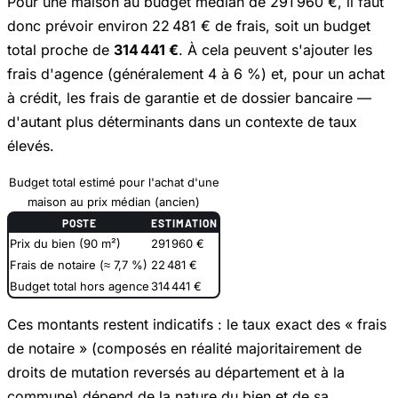
Pour une maison au budget médian de 291 960 €, il faut
donc prévoir environ 22 481 € de frais, soit un budget
total proche de
314 441 €
. À cela peuvent s'ajouter les
frais d'agence (généralement 4 à 6 %) et, pour un achat
à crédit, les frais de garantie et de dossier bancaire —
d'autant plus déterminants dans un contexte de taux
élevés.
Budget total estimé pour l'achat d'une
maison au prix médian (ancien)
POSTE
ESTIMATION
Prix du bien (90 m²)
291 960 €
Frais de notaire (≈ 7,7 %)
22 481 €
Budget total hors agence
314 441 €
Ces montants restent indicatifs : le taux exact des « frais
de notaire » (composés en réalité majoritairement de
droits de mutation reversés au département et à la
commune) dépend de la nature du bien et de sa