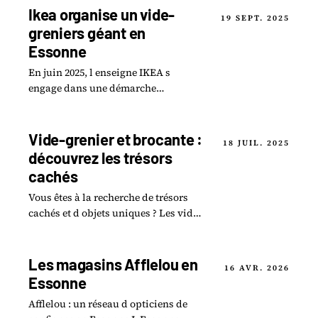
Ikea organise un vide-
19 SEPT. 2025
greniers géant en
Essonne
En juin 2025, l enseigne IKEA s
engage dans une démarche
responsable en organisant un vide-
greniers géant dans plusieurs de ses
magasins, notamment.
Vide-grenier et brocante :
18 JUIL. 2025
découvrez les trésors
cachés
Vous êtes à la recherche de trésors
cachés et d objets uniques ? Les vide-
greniers et brocantes de votre région
sont les endroits rêvés pour dénicher.
Les magasins Afflelou en
16 AVR. 2026
Essonne
Afflelou : un réseau d opticiens de