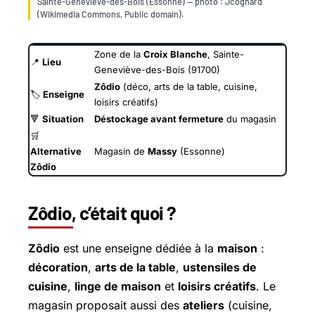
Sainte-Geneviève-des-Bois (Essonne) — photo : Jcognard
(Wikimedia Commons, Public domain).
Zone de la
Croix Blanche
, Sainte-
📍
Lieu
Geneviève-des-Bois (91700)
Zôdio
(déco, arts de la table, cuisine,
🏷️
Enseigne
loisirs créatifs)
🔻
Situation
Déstockage avant fermeture
du magasin
🛒
Alternative
Magasin de
Massy
(Essonne)
Zôdio
Zôdio, c’était quoi ?
Zôdio
est une enseigne dédiée à la
maison
:
décoration
,
arts de la table
,
ustensiles de
cuisine
,
linge de maison
et
loisirs créatifs
. Le
magasin proposait aussi des
ateliers
(cuisine,