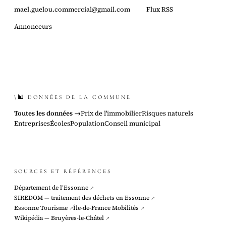
mael.guelou.commercial@gmail.com
Flux RSS
Annonceurs
\📊 DONNÉES DE LA COMMUNE
Toutes les données →
Prix de l'immobilier
Risques naturels
Entreprises
Écoles
Population
Conseil municipal
SOURCES ET RÉFÉRENCES
Département de l’Essonne
↗
SIREDOM — traitement des déchets en Essonne
↗
Essonne Tourisme
Île-de-France Mobilités
↗
↗
Wikipédia — Bruyères-le-Châtel
↗