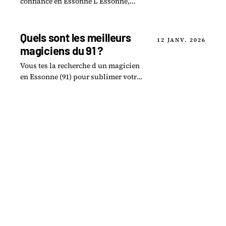
confiance en Essonne L Essonne,
département dynamique d Île-de-
France, accueille plusieurs enseignes
du groupe Alain.
Quels sont les meilleurs
12 JANV. 2026
magiciens du 91 ?
Vous tes la recherche d un magicien
en Essonne (91) pour sublimer votre
prochain v nement ? Que ce soit pour
un mariage, une f te familiale ou une
soir e.