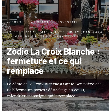
ACCUEIL
·
ARTICLES
·
SPONSORISÉ
27 JUIN 2025
· MIS À JOUR LE
17 JUIN 2026
· 2 MIN DE LECTURE
· SPONSORED
Zôdio La Croix Blanche :
fermeture et ce qui
remplace
Le Zôdio de La Croix Blanche à Sainte-Geneviève-des-
Bois ferme ses portes : déstockage en cours,
calendrier et enseigne qui le remplace.