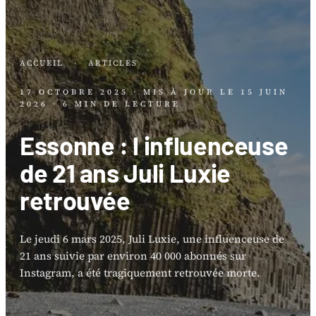
ACCUEIL
·
ARTICLES
17 OCTOBRE 2025
· MIS À JOUR LE
15 JUIN
2026
· 6 MIN DE LECTURE
Essonne : l influenceuse
de 21 ans Juli Luxie
retrouvée
Le jeudi 6 mars 2025, Juli Luxie, une influenceuse de
21 ans suivie par environ 40 000 abonnés sur
Instagram, a été tragiquement retrouvée morte.