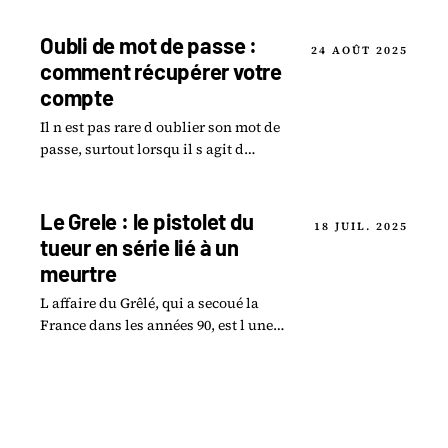
notamment sur la ligne du RER D.
Oubli de mot de passe :
24 AOÛT 2025
comment récupérer votre
compte
Il n est pas rare d oublier son mot de
passe, surtout lorsqu il s agit d
accéder à des plateformes
essentielles comme moncollege-
ent.essonne.fr.
Le Grele : le pistolet du
18 JUIL. 2025
tueur en série lié à un
meurtre
L affaire du Grêlé, qui a secoué la
France dans les années 90, est l une
des plus obscures de l histoire
criminelle du pays.