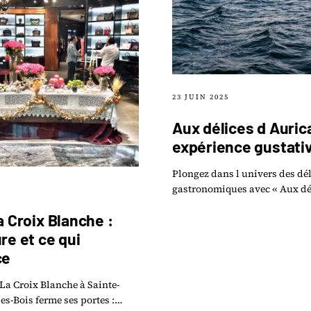
23 JUIN 2025
Aux délices d Auric
expérience gustati
Plongez dans l univers des dé
gastronomiques avec « Aux dé
5
Aurica », une expérience gust
a Croix Blanche :
incontournable qui vous pro
voyage.
re et ce qui
ce
La Croix Blanche à Sainte-
s-Bois ferme ses portes :