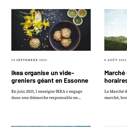
sort du lot.
19 SEPTEMBRE 2025
8 AOÛT 2025
Ikea organise un vide-
Marché d
greniers géant en Essonne
horaire
En juin 2025, l enseigne IKEA s engage
Le Marché d
dans une démarche responsable en
marché, hor
organisant un vide-greniers géant dans
producteurs
plusieurs de ses magasins, notamment.
terroir qu'o