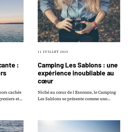
11 JUILLET 2025
cante :
Camping Les Sablons : une
ors
expérience inoubliable au
cœur
ésors cachés
Niché au cœur de l Essonne, le Camping
greniers et
Les Sablons se présente comme une
 les
destination incontournable pour les
amoureux de la nature et du plein air.