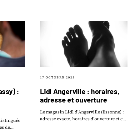
17 OCTOBRE 2025
assy) :
Lidl Angerville : horaires,
adresse et ouverture
Le magasin Lidl d'Angerville (Essonne) :
adresse exacte, horaires d'ouverture et ce
distinguée
que propose la nouvelle surface de vente
es de
du 91.
 et infos