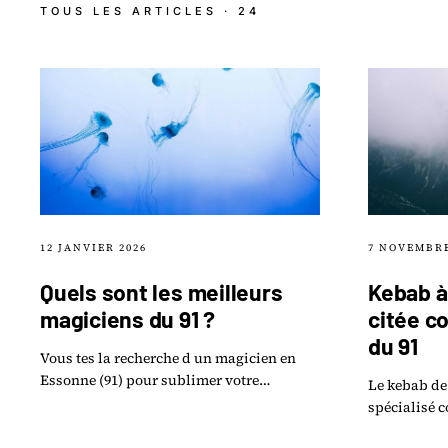
TOUS LES ARTICLES · 24
12 JANVIER 2026
7 NOVEMBRE
Quels sont les meilleurs
Kebab à
magiciens du 91 ?
citée c
du 91
Vous tes la recherche d un magicien en
Essonne (91) pour sublimer votre
Le kebab de
prochain v nement ? Que ce soit pour un
spécialisé 
mariage, une f te familiale ou une soir e.
: l'adresse,