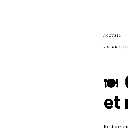
ACCUEIL
·
24 ARTIC
🍽️
et
Restaurant