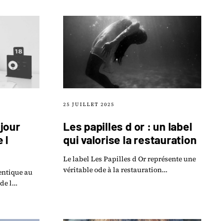
25 JUILLET 2025
jour
Les papilles d or : un label
 l
qui valorise la restauration
Le label Les Papilles d Or représente une
véritable ode à la restauration
entique au
traditionnelle, en mettant en lumière le
de l
savoir-faire des artisans.
 loin que le
x.