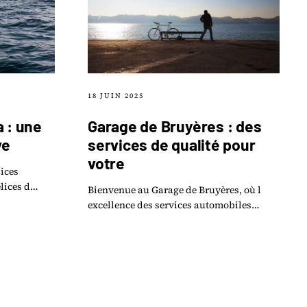
18 JUIN 2025
a : une
Garage de Bruyères : des
ve
services de qualité pour
votre
lices
lices d
Bienvenue au Garage de Bruyères, où l
ative
excellence des services automobiles
met un
rencontre un engagement sans faille
envers la satisfaction de la clientèle.