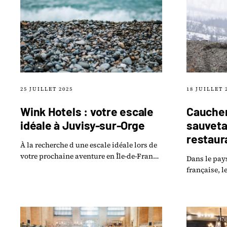
25 JUILLET 2025
18 JUILLET 
Wink Hotels : votre escale
Cauchem
idéale à Juvisy-sur-Orge
sauveta
restaur
À la recherche d une escale idéale lors de
votre prochaine aventure en Île-de-France
Dans le pay
? Ne cherchez pas plus loin que le Wink
française, l
Hotel à Juvisy-sur-Orge.
restaurateu
insurmonta