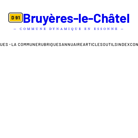
Bruyères-le-Châtel
D 91
— COMMUNE DYNAMIQUE EN ESSONNE —
QUES
LA COMMUNE
RUBRIQUES
ANNUAIRE
ARTICLES
OUTILS
INDEX
CO