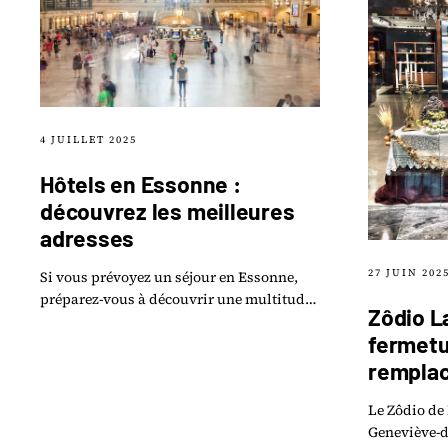
4 JUILLET 2025
Hôtels en Essonne :
découvrez les meilleures
adresses
27 JUIN 202
Si vous prévoyez un séjour en Essonne,
préparez-vous à découvrir une multitude
Zôdio L
d hôtels alliant charme local et confort
fermetu
moderne.
rempla
Le Zôdio de 
Geneviève-de