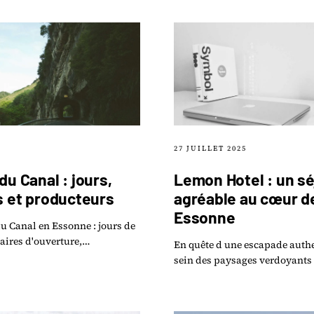
pratiques.
27 JUILLET 2025
u Canal : jours,
Lemon Hotel : un sé
s et producteurs
agréable au cœur de
Essonne
u Canal en Essonne : jours de
aires d'ouverture,
En quête d une escapade auth
 présents et produits du
sein des paysages verdoyants 
n y trouve.
Essonne? Ne cherchez pas plus
Lemon Hotel, un havre de pai