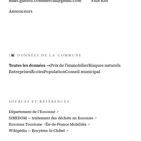
mael.guelou.commercial@gmail.com
Flux RSS
Annonceurs
\📊 DONNÉES DE LA COMMUNE
Toutes les données →
Prix de l'immobilier
Risques naturels
Entreprises
Écoles
Population
Conseil municipal
SOURCES ET RÉFÉRENCES
Département de l’Essonne
↗
SIREDOM — traitement des déchets en Essonne
↗
Essonne Tourisme
Île-de-France Mobilités
↗
↗
Wikipédia — Bruyères-le-Châtel
↗