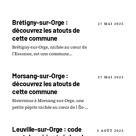
Brétigny-sur-Orge :
27 MAI 2025
découvrez les atouts de
cette commune
Brétigny-sur-Orge, nichée au cœur de
l’Essonne, est une commune
dynamique qui ne manque pas de
charme.
Morsang-sur-Orge :
27 MAI 2025
découvrez les atouts de
cette commune
Bienvenue à Morsang-sur-Orge, une
petite pépite nichée au cœur de l Île-
de-France ! Cette commune
dynamique, bien plus que le simple
décor de la banlieue.
Leuville-sur-Orge : code
5 AOÛT 2025