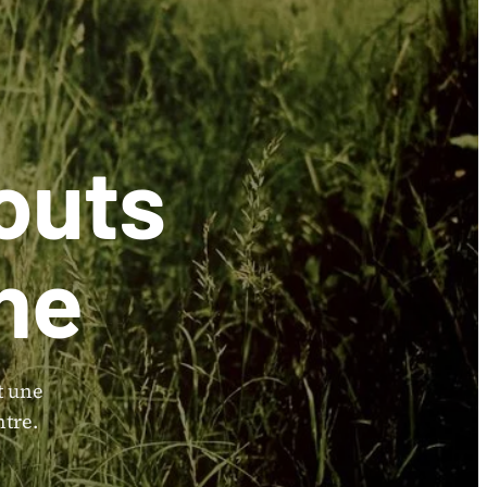
outs
ne
t une
tre.