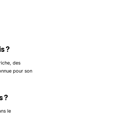
s ?
riche, des
connue pour son
s ?
ans le