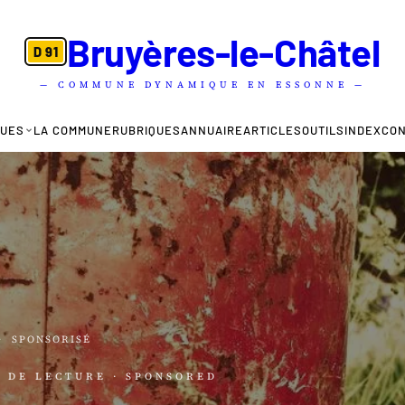
Bruyères-le-Châtel
D 91
— COMMUNE DYNAMIQUE EN ESSONNE —
QUES
LA COMMUNE
RUBRIQUES
ANNUAIRE
ARTICLES
OUTILS
INDEX
CO
·
SPONSORISÉ
N DE LECTURE
· SPONSORED