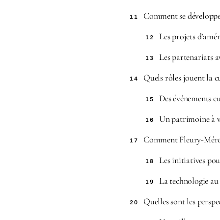
Comment se développe l
11
Les projets d’am
12
Les partenariats a
13
Quels rôles jouent la c
14
Des événements cu
15
Un patrimoine à v
16
Comment Fleury-Mérogis
17
Les initiatives po
18
La technologie au 
19
Quelles sont les perspe
20