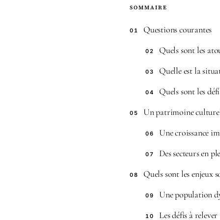
SOMMAIRE
Questions courantes
01
Quels sont les at
02
Quelle est la situ
03
Quels sont les déf
04
Un patrimoine culturel 
05
Une croissance im
06
Des secteurs en pl
07
Quels sont les enjeux 
08
Une population 
09
Les défis à relever
10