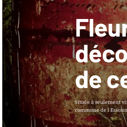
Fleu
déco
de c
Située à seulement vi
commune de l Essonne