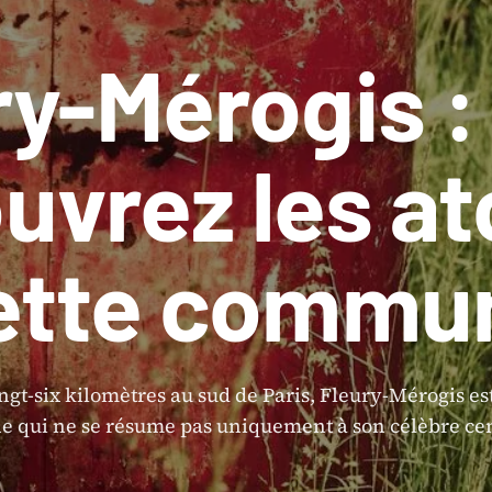
ry-Mérogis :
uvrez les at
ette commu
ngt-six kilomètres au sud de Paris, Fleury-Mérogis es
 qui ne se résume pas uniquement à son célèbre cen