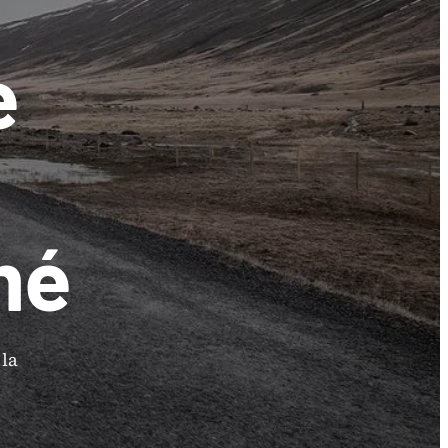
e
mé
 la