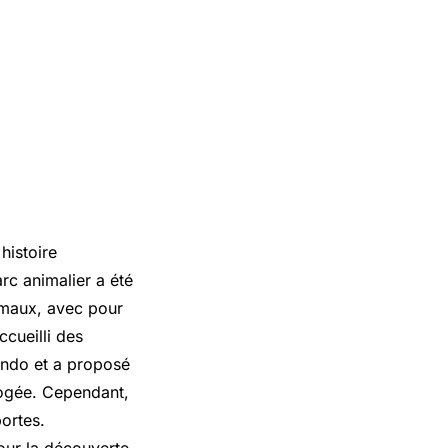
histoire
rc animalier a été
imaux, avec pour
ccueilli des
ondo et a proposé
pogée. Cependant,
portes.