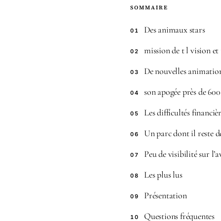
SOMMAIRE
Des animaux stars
01
mission de t l vision 
02
De nouvelles animatio
03
son apogée près de 600
04
Les difficultés financi
05
Un parc dont il reste d
06
Peu de visibilité sur l’a
07
Les plus lus
08
Présentation
09
Questions fréquentes
10