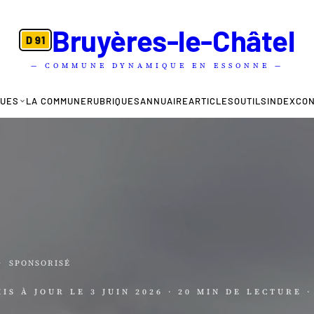
Bruyères-le-Châtel
D 91
— COMMUNE DYNAMIQUE EN ESSONNE —
QUES
LA COMMUNE
RUBRIQUES
ANNUAIRE
ARTICLES
OUTILS
INDEX
CO
·
SPONSORISÉ
MIS À JOUR LE
3 JUIN 2026
· 20 MIN DE LECTURE