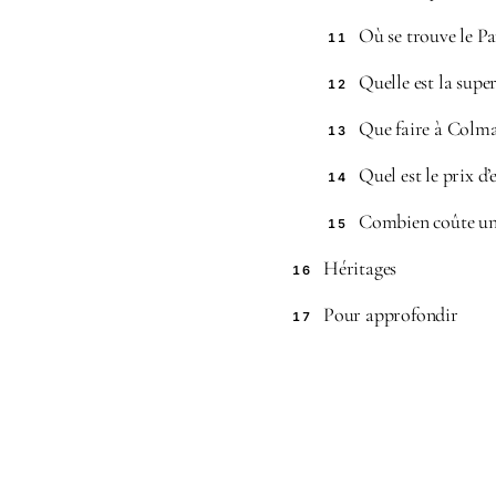
Où se trouve le P
11
Quelle est la supe
12
Que faire à Colma
13
Quel est le prix d
14
Combien coûte un 
15
Héritages
16
Pour approfondir
17