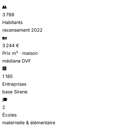
👥
3 788
Habitants
recensement 2022
🏡
3 244 €
Prix m² · maison
médiane DVF
🏢
1 185
Entreprises
base Sirene
🎓
2
Écoles
maternelle & élémentaire