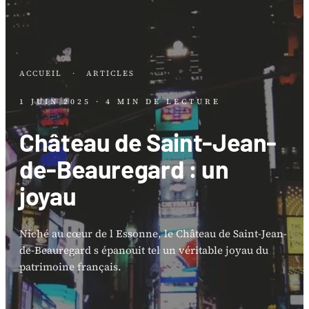
ACCUEIL
·
ARTICLES
1 JUIN 2025
· 4 MIN DE LECTURE
Château de Saint-Jean-
de-Beauregard : un
joyau
Niché au cœur de l Essonne, le Château de Saint-Jean-
de-Beauregard s épanouit tel un véritable joyau du
patrimoine français.