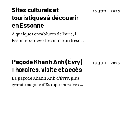
balades, d’architecture ou de culture
locale, vous.
Sites culturels et
20 JUIL. 2025
touristiques à découvrir
en Essonne
À quelques encablures de Paris, l
Essonne se dévoile comme un trésor
méconnu de l Île-de-France, offrant
une multitude de sites culturels et
touristiques.
Pagode Khanh Anh (Évry)
18 JUIL. 2025
: horaires, visite et accès
La pagode Khanh Anh d'Évry, plus
grande pagode d'Europe : horaires de
visite, accès, règles à respecter et ce
qu'on y voit.