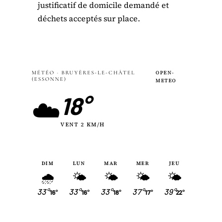
justificatif de domicile demandé et
déchets acceptés sur place.
MÉTÉO · BRUYÈRES-LE-CHÂTEL
OPEN-
(ESSONNE)
METEO
18°
☁️
VENT 2 KM/H
DIM
LUN
MAR
MER
JEU
🌧
🌤
🌤
🌤
🌤
33°
33°
33°
37°
39°
16°
16°
18°
17°
22°