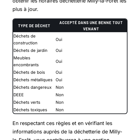
obtenir les horaires déchetterie Milly-la-Forêt les
plus à jour.
ACCEPTÉ DANS UNE BENNE TOUT
TYPE DE DÉCHET
VENANT
Déchets de
Oui
construction
Déchets de jardin
Oui
Meubles
Oui
encombrants
Déchets de bois
Oui
Déchets métalliques
Oui
Déchets dangereux
Non
DEEE
Non
Déchets verts
Non
Déchets toxiques
Non
En respectant ces règles et en vérifiant les
informations auprès de la déchetterie de Milly-
la-Forêt, vous contribuerez à une gestion