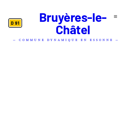
Bruyères-le-
D 91
Châtel
— COMMUNE DYNAMIQUE EN ESSONNE —
CHARTE ÉDITORIALE
Comment nous
travaillons
.
Cette charte définit comment nous travaillons