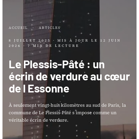
ACCUEIL
·
ARTICLES
8 JUILLET 2025
· MIS À JOUR LE
12 JUIN
2026
· 7 MIN DE LECTURE
Le Plessis-Pâté : un
écrin de verdure au cœur
de l Essonne
À seulement vingt-huit kilomètres au sud de Paris, la
commune de Le Plessis-Pâté s impose comme un
véritable écrin de verdure.