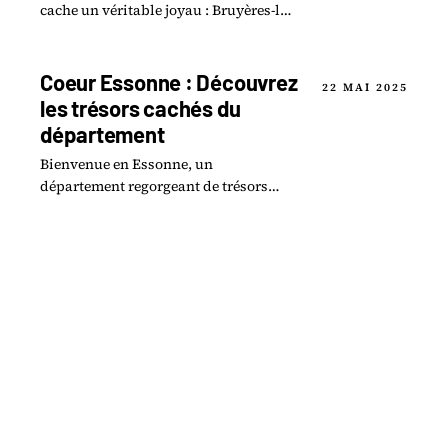
cache un véritable joyau : Bruyères-le-
Châtel. Cette commune pittoresque,
nichée dans la magnifique région.
Coeur Essonne : Découvrez
22 MAI 2025
les trésors cachés du
département
Bienvenue en Essonne, un
département regorgeant de trésors
cachés à explorer ! Des forêts
luxuriantes aux paisibles marais,
chaque coin du territoire.