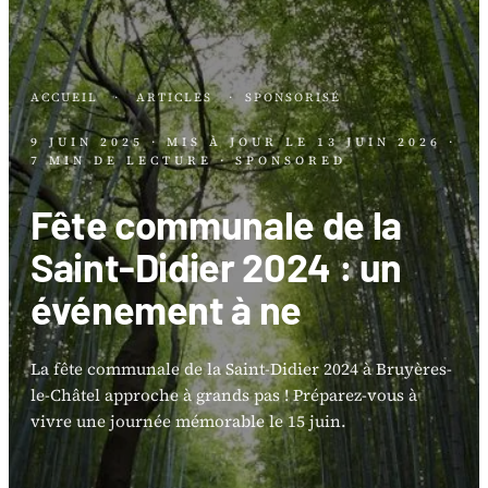
ACCUEIL
·
ARTICLES
·
SPONSORISÉ
9 JUIN 2025
· MIS À JOUR LE
13 JUIN 2026
·
7 MIN DE LECTURE
· SPONSORED
Fête communale de la
Saint-Didier 2024 : un
événement à ne
La fête communale de la Saint-Didier 2024 à Bruyères-
le-Châtel approche à grands pas ! Préparez-vous à
vivre une journée mémorable le 15 juin.