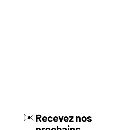
✉️
Recevez nos
prochains