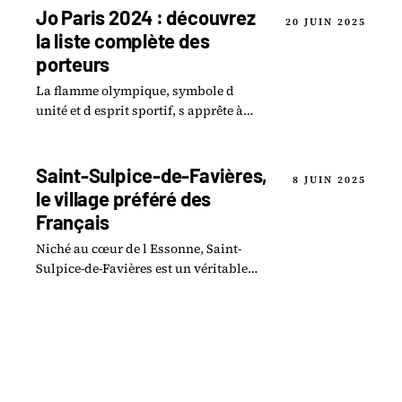
Jo Paris 2024 : découvrez
20 JUIN 2025
la liste complète des
porteurs
La flamme olympique, symbole d
unité et d esprit sportif, s apprête à
faire son chemin à travers la France
en vue des Jeux Olympiques de Paris
2024.
Saint-Sulpice-de-Favières,
8 JUIN 2025
le village préféré des
Français
Niché au cœur de l Essonne, Saint-
Sulpice-de-Favières est un véritable
bijou, souvent méconnu, qui a su
séduire le cœur des Français.