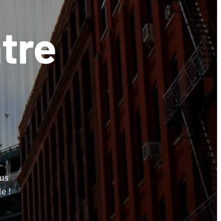
tre
ous
e !