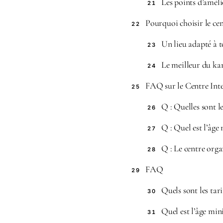
Les points d’amél
21
Pourquoi choisir le cen
22
Un lieu adapté à 
23
Le meilleur du ka
24
FAQ sur le Centre Inte
25
Q : Quelles sont l
26
Q : Quel est l’âg
27
Q : Le centre orga
28
FAQ
29
Quels sont les tar
30
Quel est l’âge mi
31