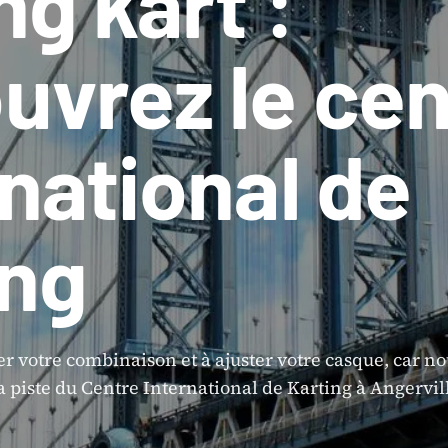
ng kart :
uvrez le cen
rnational de
ing
er votre combinaison et à ajuster votre casque, car n
piste du Centre International de Karting à Angervill