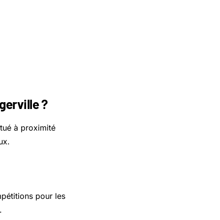
gerville ?
itué à proximité
ux.
pétitions pour les
.