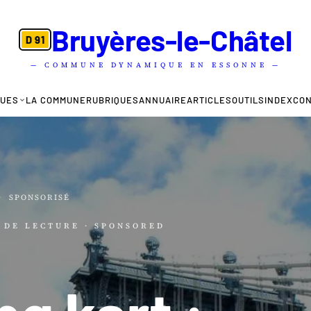
Bruyères-le-Châtel
D 91
— COMMUNE DYNAMIQUE EN ESSONNE —
QUES
LA COMMUNE
RUBRIQUES
ANNUAIRE
ARTICLES
OUTILS
INDEX
CO
·
SPONSORISÉ
N DE LECTURE
· SPONSORED