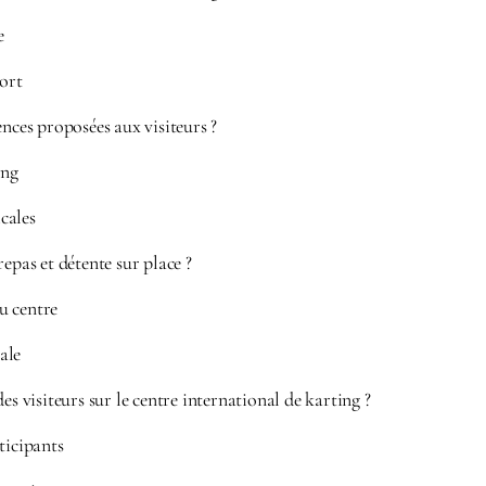
e
port
ences proposées aux visiteurs ?
ing
cales
repas et détente sur place ?
u centre
ale
es visiteurs sur le centre international de karting ?
ticipants