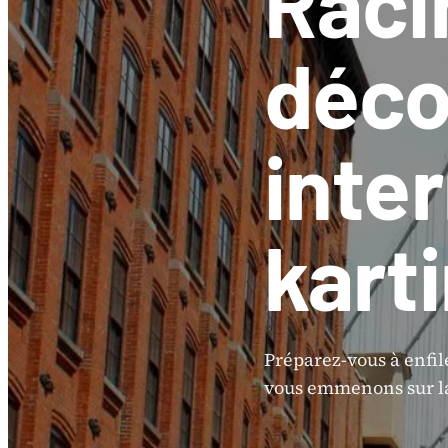
Raci
déco
inte
kart
Préparez-vous à enfil
vous emmenons sur la 