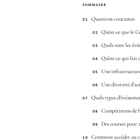
SOMMAIRE
Questions courantes
01
Qu’est-ce que le C
02
Quels sont les évé
03
Qu’est-ce qui fait
04
Une infrastructu
05
Une diversité d’act
06
Quels types d’événemen
07
Compétitions de 
08
Des courses pour 
09
Comment accéder au cen
10