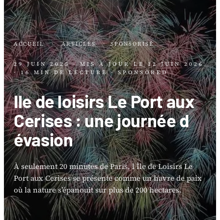
ACCUEIL
·
ARTICLES
·
SPONSORISÉ
29 JUIN 2025
· MIS À JOUR LE
12 JUIN 2026
· 16 MIN DE LECTURE
· SPONSORED
Ile de loisirs Le Port aux
Cerises : une journée d
évasion
À seulement 20 minutes de Paris, l Île de Loisirs Le
Port aux Cerises se présente comme un havre de paix
où la nature s’épanouit sur plus de 200 hectares.