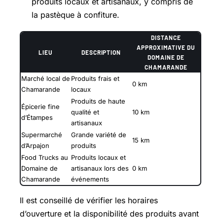
produits locaux et artisanaux, y compris de
la pastèque à confiture.
DISTANCE
APPROXIMATIVE DU
LIEU
DESCRIPTION
DOMAINE DE
CHAMARANDE
Marché local de
Produits frais et
0 km
Chamarande
locaux
Produits de haute
Épicerie fine
qualité et
10 km
d’Étampes
artisanaux
Supermarché
Grande variété de
15 km
d’Arpajon
produits
Food Trucks au
Produits locaux et
Domaine de
artisanaux lors des
0 km
Chamarande
événements
Il est conseillé de vérifier les horaires
d’ouverture et la disponibilité des produits avant