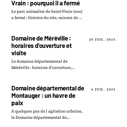
Vrain : pourquoi il a fermé
Le parc animalier de Saint-Vrain (zoo)
a fermé : histoire du site, raisons de la
fermeture et ce qu'il est devenu
aujourd'hui.
Domaine de Méréville :
20 JUIL. 2025
horaires d'ouverture et
visite
Le domaine départemental de
Méréville : horaires d'ouverture,
accès, tarifs et ce qu'on découvre
dans ce jardin pittoresque de
l'Essonne.
Domaine départemental de
6 JUIL. 2025
Montauger : un havre de
paix
À quelques pas de l agitation urbaine,
le Domaine départemental de
Montauger se dévoile comme un