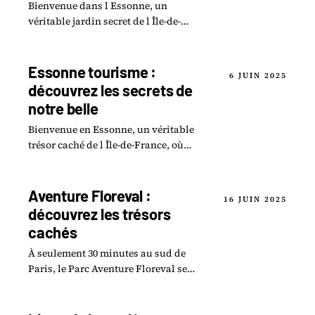
Bienvenue dans l Essonne, un
véritable jardin secret de l Île-de-
France, où se cachent de nombreux
trésors insoupçonnés.
Essonne tourisme :
6 JUIN 2025
découvrez les secrets de
notre belle
Bienvenue en Essonne, un véritable
trésor caché de l Île-de-France, où
chaque coin de rue réserve son lot de
surprises.
Aventure Floreval :
16 JUIN 2025
découvrez les trésors
cachés
À seulement 30 minutes au sud de
Paris, le Parc Aventure Floreval se
dévoile comme un véritable havre de
paix pour les amoureux de la nature.