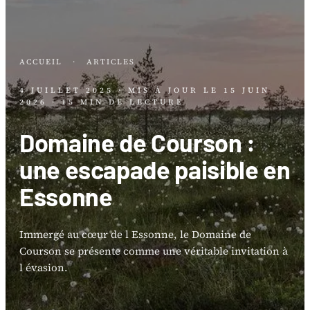
ACCUEIL
·
ARTICLES
4 JUILLET 2025
· MIS À JOUR LE
15 JUIN
2026
· 15 MIN DE LECTURE
Domaine de Courson :
une escapade paisible en
Essonne
Immergé au cœur de l Essonne, le Domaine de
Courson se présente comme une véritable invitation à
l évasion.