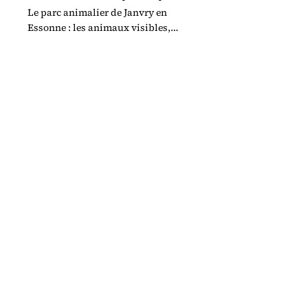
Le parc animalier de Janvry en
Essonne : les animaux visibles,
l'accès, les horaires et ce qu'il faut
savoir avant la visite.