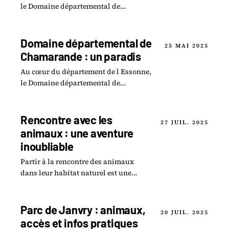
le Domaine départemental de
Montauger se dévoile comme un
véritable havre de paix en Essonne.
Domaine départemental de
25 MAI 2025
Chamarande : un paradis
Au cœur du département de l Essonne,
le Domaine départemental de
Chamarande s impose comme un
véritable sanctuaire pour les
passionnés de la nature.
Rencontre avec les
27 JUIL. 2025
animaux : une aventure
inoubliable
Partir à la rencontre des animaux
dans leur habitat naturel est une
expérience qui nous plonge au cœur
d une aventure inoubliable.
Parc de Janvry : animaux,
20 JUIL. 2025
accès et infos pratiques