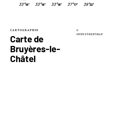
33°
33°
33°
37°
39°
16°
16°
18°
17°
22°
CARTOGRAPHIE
©
OPENSTREETMAP
Carte de
Bruyères-le-
Châtel