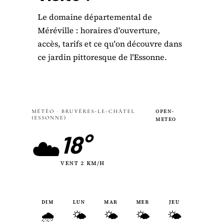
Le domaine départemental de
Méréville : horaires d'ouverture,
accès, tarifs et ce qu'on découvre dans
ce jardin pittoresque de l'Essonne.
MÉTÉO · BRUYÈRES-LE-CHÂTEL
OPEN-
(ESSONNE)
METEO
18°
☁️
VENT 2 KM/H
DIM
LUN
MAR
MER
JEU
🌧
🌤
🌤
🌤
🌤