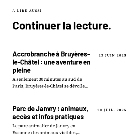
À LIRE AUSSI
Continuer la
lecture
.
Accrobranche à Bruyères-
23 JUIN 2025
le-Châtel : une aventure en
pleine
À seulement 30 minutes au sud de
Paris, Bruyères-le-Châtel se dévoile
comme une véritable oasis d
aventures pour les amateurs de
sensations en pleine.
Parc de Janvry : animaux,
20 JUIL. 2025
accès et infos pratiques
Le parc animalier de Janvry en
Essonne : les animaux visibles,