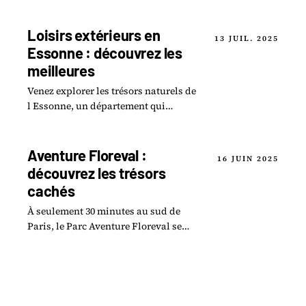
l'accès, les horaires et ce qu'il faut
savoir avant la visite.
Loisirs extérieurs en
13 JUIL. 2025
Essonne : découvrez les
meilleures
Venez explorer les trésors naturels de
l Essonne, un département qui
regorge de loisirs extérieurs propices
aux aventures en pleine nature !
Aventure Floreval :
16 JUIN 2025
découvrez les trésors
cachés
À seulement 30 minutes au sud de
Paris, le Parc Aventure Floreval se
dévoile comme un véritable havre de
paix pour les amoureux de la nature.