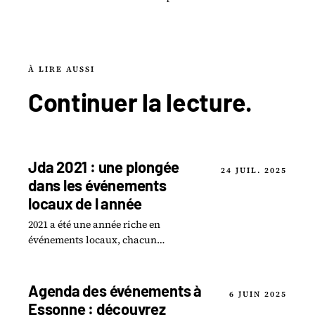
À LIRE AUSSI
Continuer la
lecture
.
Jda 2021 : une plongée
24 JUIL. 2025
dans les événements
locaux de l année
2021 a été une année riche en
événements locaux, chacun
marquant à sa manière notre
quotidien et façonnant l identité de
nos communautés.
Agenda des événements à
6 JUIN 2025
Essonne : découvrez