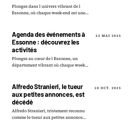
Plongez dans l univers vibrant de l
Essonne, où chaque week-end est une
invitation à la découverte !
Agenda des événements à
23 MAI 2025
Essonne : découvrez les
activités
Plongez au cœur de l Essonne, un
département vibrant où chaque week-
end se transforme en festival d
activités captivantes !
Alfredo Stranieri, le tueur
10 OCT. 2025
aux petites annonces, est
décédé
Alfredo Stranieri, tristement reconnu
comme le tueur aux petites annonces,
a marqué l’Essonne et la France
entière par ses crimes odieux.