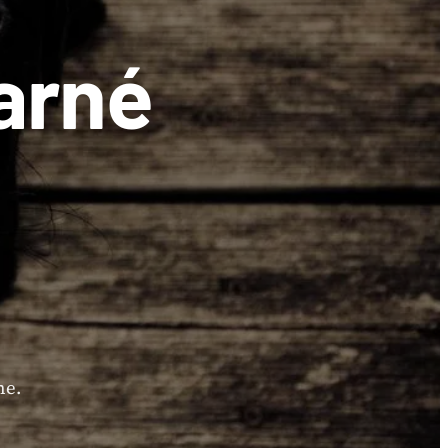
arné
ne.