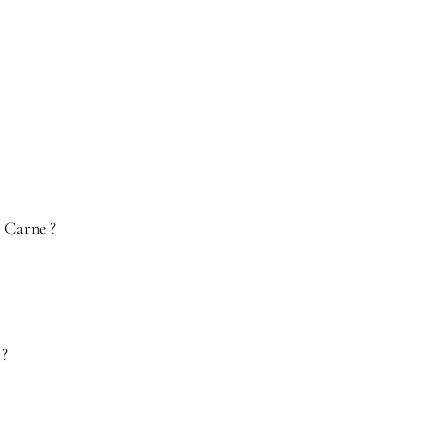
l Carne ?
 ?