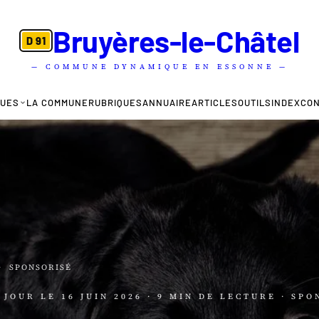
Bruyères-le-Châtel
D 91
— COMMUNE DYNAMIQUE EN ESSONNE —
QUES
LA COMMUNE
RUBRIQUES
ANNUAIRE
ARTICLES
OUTILS
INDEX
CO
·
SPONSORISÉ
À JOUR LE
16 JUIN 2026
· 9 MIN DE LECTURE
· SPO