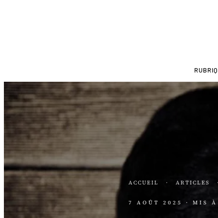
RUBRI
ACCUEIL
·
ARTICLES
7 AOÛT 2025
· MIS 