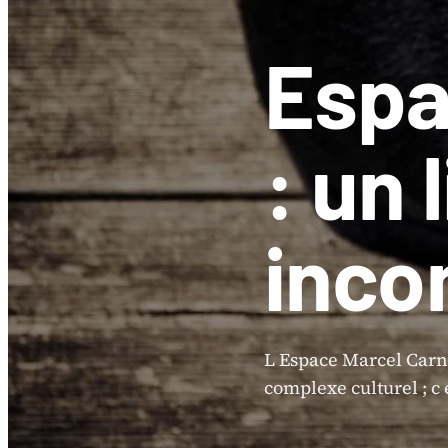
Espa
: un 
inco
L Espace Marcel Carné
complexe culturel ; c 