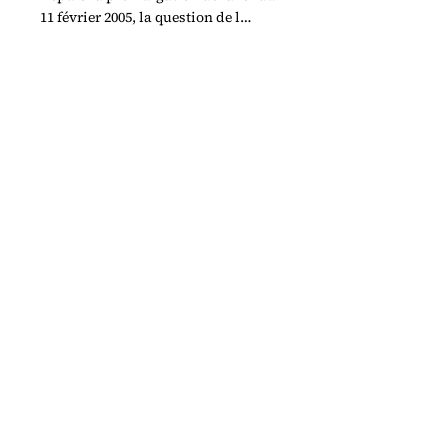
11 février 2005, la question de l
inclusion des personnes en situation
de handicap est devenue une priorité
sociétale.