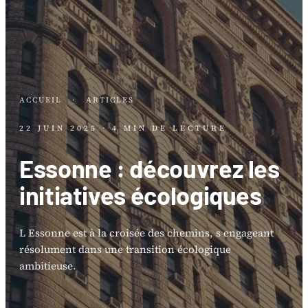
ACCUEIL
·
ARTICLES
22 JUIN 2025
· 4 MIN DE LECTURE
Essonne : découvrez les
initiatives écologiques
L Essonne est à la croisée des chemins, s engageant
résolument dans une transition écologique
ambitieuse.