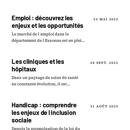
culture s épanouit sous diverses
formes pour le plaisir de tous.
Emploi : découvrez les
25 MAI 2025
enjeux et les opportunités
Le marché de l emploi dans le
département de l Essonne est en pleine
mutation, marqué par des tendances et
des défis à relever.
Les cliniques et les
28 SEPT. 2025
hôpitaux
Dans un paysage de soins de santé
en constante évolution, il est
essentiel pour les patients et leurs
familles de connaître les options qui
s offrent.
Handicap : comprendre
31 AOÛT 2025
les enjeux de l inclusion
sociale
Depuis la promulgation de la loi du