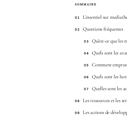
SOMMAIRE
L’essentiel sur mediat
01
Questions fréquentes
02
Qu’est-ce que les
03
Quels sont les av
04
Comment emprunte
05
Quels sont les ho
06
Quelles sont les a
07
Les ressources et les 
08
Les actions de dévelop
09