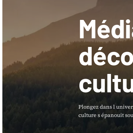
Médi
déco
cult
Plongez dans l unive
culture s épanouit sou