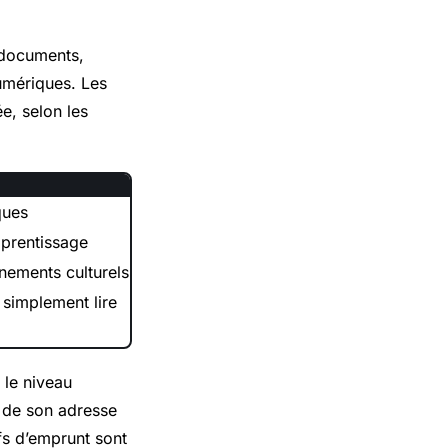
 documents,
umériques. Les
e, selon les
ques
pprentissage
énements culturels
 simplement lire
 le niveau
er de son adresse
fs d’emprunt sont