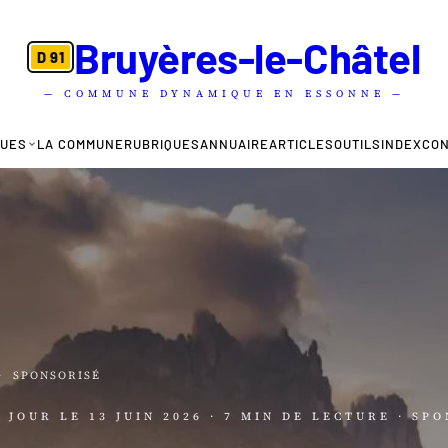
Bruyères-le-Châtel
D 91
— COMMUNE DYNAMIQUE EN ESSONNE —
QUES
LA COMMUNE
RUBRIQUES
ANNUAIRE
ARTICLES
OUTILS
INDEX
CO
·
SPONSORISÉ
À JOUR LE
13 JUIN 2026
· 7 MIN DE LECTURE
· SP