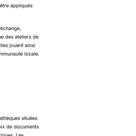
être appliqués
’échange,
ue des ateliers de
les jouent ainsi
communauté locale.
athèques situées
hoix de documents
riques. Les