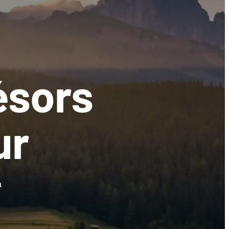
ésors
ur
a