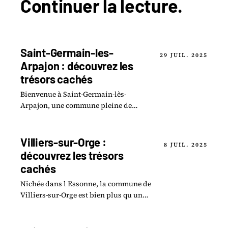
Continuer la
lecture
.
Saint-Germain-les-
29 JUIL. 2025
Arpajon : découvrez les
trésors cachés
Bienvenue à Saint-Germain-lès-
Arpajon, une commune pleine de
surprises où le passé et la nature s
entrelacent pour offrir une
expérience unique.
Villiers-sur-Orge :
8 JUIL. 2025
découvrez les trésors
cachés
Nichée dans l Essonne, la commune de
Villiers-sur-Orge est bien plus qu un
simple point sur la carte.