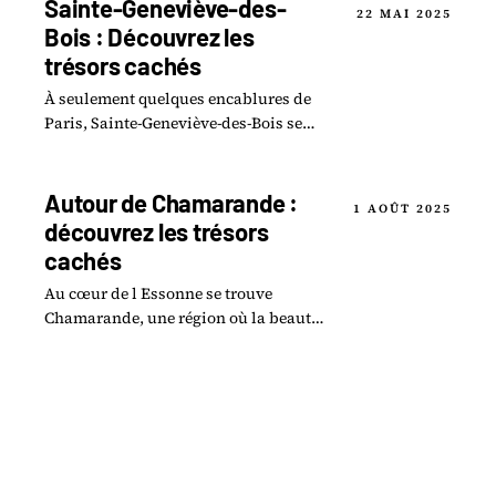
Sainte-Geneviève-des-
22 MAI 2025
Bois : Découvrez les
trésors cachés
À seulement quelques encablures de
Paris, Sainte-Geneviève-des-Bois se
dévoile comme une commune à
l’effervescence insoupçonnée.
Autour de Chamarande :
1 AOÛT 2025
découvrez les trésors
cachés
Au cœur de l Essonne se trouve
Chamarande, une région où la beauté
naturelle et le patrimoine historique
se rencontrent pour former un tableau
enchanteur.