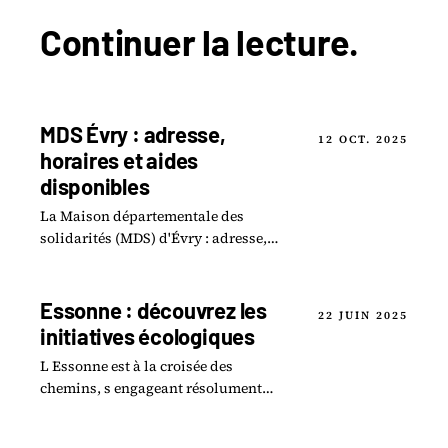
Continuer la
lecture
.
MDS Évry : adresse,
12 OCT. 2025
horaires et aides
disponibles
La Maison départementale des
solidarités (MDS) d'Évry : adresse,
horaires, à qui elle s'adresse et quelles
aides on peut y demander.
Essonne : découvrez les
22 JUIN 2025
initiatives écologiques
L Essonne est à la croisée des
chemins, s engageant résolument
dans une transition écologique
ambitieuse.