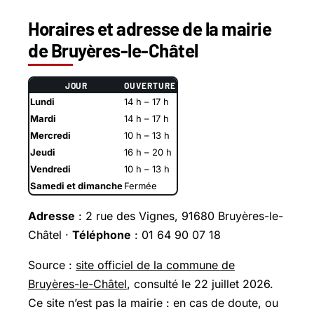
Horaires et adresse de la mairie
de Bruyères-le-Châtel
JOUR
OUVERTURE
Lundi
14 h – 17 h
Mardi
14 h – 17 h
Mercredi
10 h – 13 h
Jeudi
16 h – 20 h
Vendredi
10 h – 13 h
Samedi et dimanche
Fermée
Adresse
: 2 rue des Vignes, 91680 Bruyères-le-
Châtel ·
Téléphone
: 01 64 90 07 18
Source :
site officiel de la commune de
Bruyères-le-Châtel
, consulté le 22 juillet 2026.
Ce site n’est pas la mairie : en cas de doute, ou