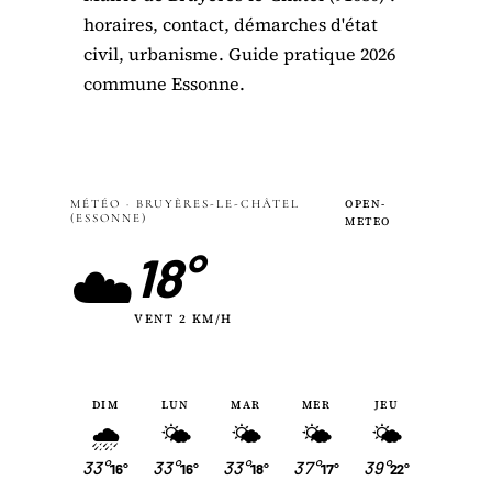
horaires, contact, démarches d'état
civil, urbanisme. Guide pratique 2026
commune Essonne.
MÉTÉO · BRUYÈRES-LE-CHÂTEL
OPEN-
(ESSONNE)
METEO
18°
☁️
VENT 2 KM/H
DIM
LUN
MAR
MER
JEU
🌧
🌤
🌤
🌤
🌤
33°
33°
33°
37°
39°
16°
16°
18°
17°
22°