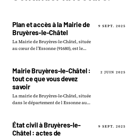
Plan et accès à la Mairie de
9 SEPT. 2025
Bruyères-le-Châtel
La Mairie de Bruyères-le-Châtel, située
au cœur de l’Essonne (91680), est le
centre névralgique de la vie locale.Elle
offre une gamme complète de services.
Mairie Bruyères-le-Châtel :
2 JUIN 2025
tout ce que vous devez
savoir
La mairie de Bruyères-le-Châtel, située
dans le département de l Essonne au
cœur de la région Île-de-France, est un
endroit clé pour les habitants.
État civil à Bruyères-le-
9 SEPT. 2025
Châtel : actes de