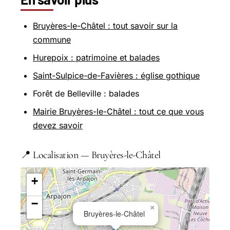
Bruyères-le-Châtel : tout savoir sur la
commune
Hurepoix : patrimoine et balades
Saint-Sulpice-de-Favières : église gothique
Forêt de Belleville : balades
Mairie Bruyères-le-Châtel : tout ce que vous
devez savoir
📍 Localisation — Bruyères-le-Châtel
+
−
×
Bruyères-le-Châtel