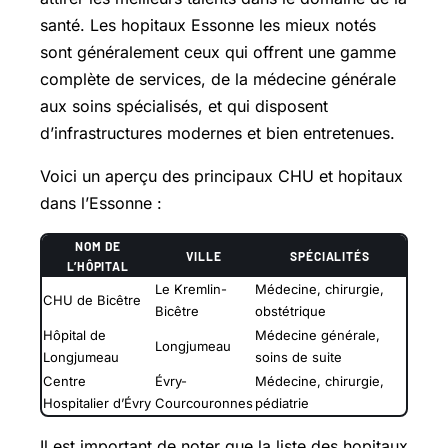
santé. Les hopitaux Essonne les mieux notés
sont généralement ceux qui offrent une gamme
complète de services, de la médecine générale
aux soins spécialisés, et qui disposent
d’infrastructures modernes et bien entretenues.
Voici un aperçu des principaux CHU et hopitaux
dans l’Essonne :
NOM DE
VILLE
SPÉCIALITÉS
L’HÔPITAL
Le Kremlin-
Médecine, chirurgie,
CHU de Bicêtre
Bicêtre
obstétrique
Hôpital de
Médecine générale,
Longjumeau
Longjumeau
soins de suite
Centre
Évry-
Médecine, chirurgie,
Hospitalier d’Évry
Courcouronnes
pédiatrie
Il est important de noter que la liste des hopitaux