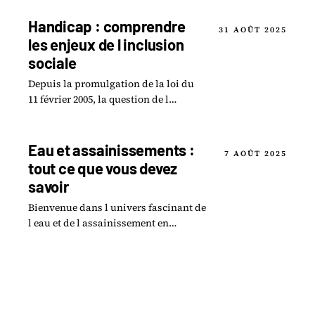
Maison Départementale des
Personnes.
Handicap : comprendre
31 AOÛT 2025
les enjeux de l inclusion
sociale
Depuis la promulgation de la loi du
11 février 2005, la question de l
inclusion des personnes en situation
de handicap est devenue une priorité
sociétale.
Eau et assainissements :
7 AOÛT 2025
tout ce que vous devez
savoir
Bienvenue dans l univers fascinant de
l eau et de l assainissement en
Essonne ! Cette région, riche en
paysages et en ressources, fait face à
des défis.