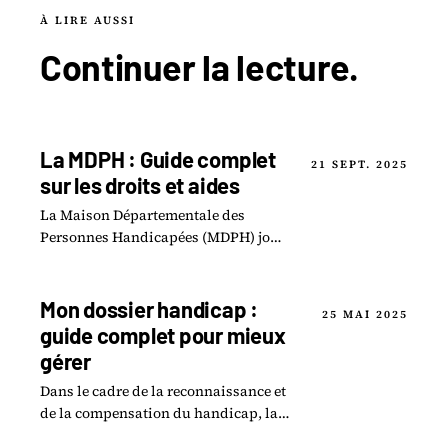
À LIRE AUSSI
Continuer la
lecture
.
La MDPH : Guide complet
21 SEPT. 2025
sur les droits et aides
La Maison Départementale des
Personnes Handicapées (MDPH) joue
un rôle essentiel en tant que guichet
unique pour toute personne en
situation de handicap.
Mon dossier handicap :
25 MAI 2025
guide complet pour mieux
gérer
Dans le cadre de la reconnaissance et
de la compensation du handicap, la
constitution d un dossier auprès de la