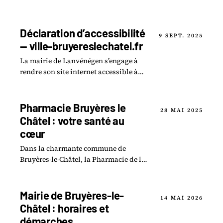
Déclaration d’accessibilité
9 SEPT. 2025
— ville-bruyereslechatel.fr
La mairie de Lanvénégen s’engage à
rendre son site internet accessible à
toutes et à tous, conformément à
l’article 47 de la loi n°2005-102 du 11
février.
Pharmacie Bruyères le
28 MAI 2025
Châtel : votre santé au
cœur
Dans la charmante commune de
Bruyères-le-Châtel, la Pharmacie de la
Bruyère se positionne comme un
acteur clé pour le bien-être de ses
habitants.
Mairie de Bruyères-le-
14 MAI 2026
Châtel : horaires et
démarches