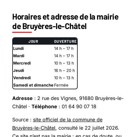
Horaires et adresse de la mairie
de Bruyères-le-Châtel
JOUR
OUVERTURE
Lundi
14 h – 17 h
Mardi
14 h – 17 h
Mercredi
10 h – 13 h
Jeudi
16 h – 20 h
Vendredi
10 h – 13 h
Samedi et dimanche
Fermée
Adresse
: 2 rue des Vignes, 91680 Bruyères-le-
Châtel ·
Téléphone
: 01 64 90 07 18
Source :
site officiel de la commune de
Bruyères-le-Châtel
, consulté le 22 juillet 2026.
Ce site n’est pas la mairie : en cas de doute, ou