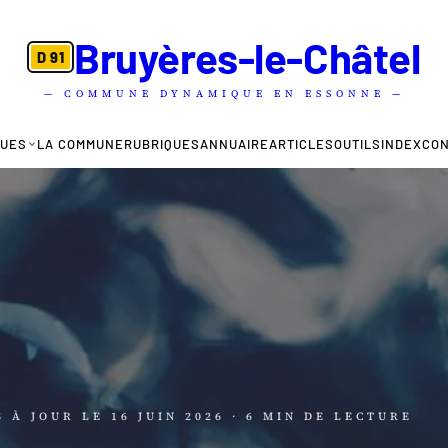
Bruyères-le-Châtel
D 91
— COMMUNE DYNAMIQUE EN ESSONNE —
QUES
LA COMMUNE
RUBRIQUES
ANNUAIRE
ARTICLES
OUTILS
INDEX
CO
S À JOUR LE
16 JUIN 2026
· 6 MIN DE LECTURE