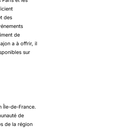
Paris et les
icient
et des
événements
timent de
n a à offrir, il
isponibles sur
 Île-de-France.
mmunauté de
 de la région