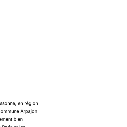
Essonne, en région
la commune Arpajon
lement bien