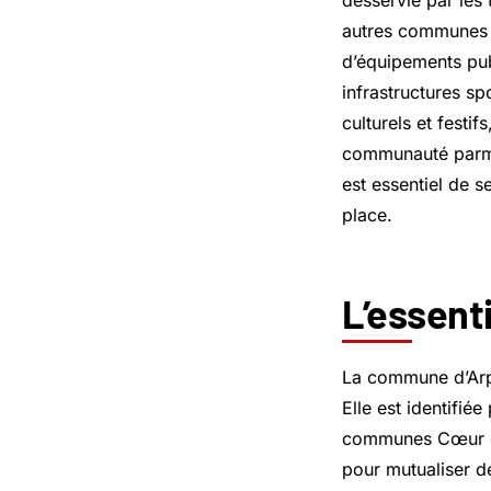
desservie par les 
autres communes 
d’équipements publ
infrastructures s
culturels et festif
communauté parmi 
est essentiel de s
place.
L’essent
La commune d’Arpa
Elle est identifi
communes Cœur d’
pour mutualiser d