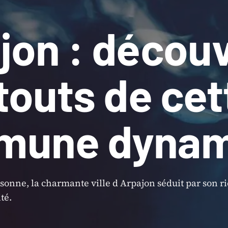
jon : décou
atouts de cet
mune dynam
ssonne, la charmante ville d Arpajon séduit par son r
té.