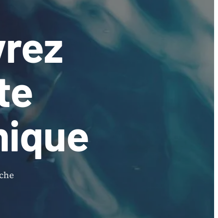
vrez
te
ique
iche