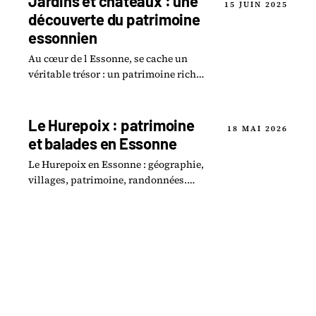
Jardins et châteaux : une
15 JUIN 2025
découverte du patrimoine
essonnien
Au cœur de l Essonne, se cache un
véritable trésor : un patrimoine riche
en jardins enchanteurs et en châteaux
majestueux.
Le Hurepoix : patrimoine
18 MAI 2026
et balades en Essonne
Le Hurepoix en Essonne : géographie,
villages, patrimoine, randonnées.
Guide complet 2026 du sud de l'Île-de-
France.