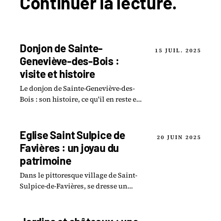
Continuer la
lecture
.
Donjon de Sainte-
15 JUIL. 2025
Geneviève-des-Bois :
visite et histoire
Le donjon de Sainte-Geneviève-des-
Bois : son histoire, ce qu'il en reste et
ce qui se visite aujourd'hui, plus
comment s'y rendre.
Eglise Saint Sulpice de
20 JUIN 2025
Favières : un joyau du
patrimoine
Dans le pittoresque village de Saint-
Sulpice-de-Favières, se dresse un
édifice d une beauté saisissante : l
église Saint-Sulpice.