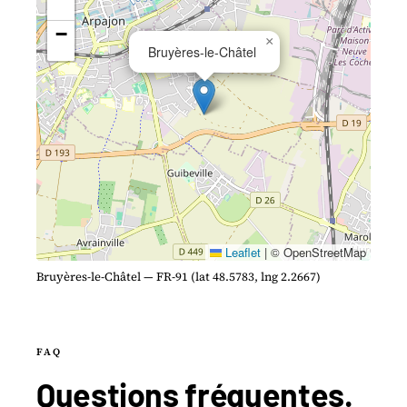
−
×
Bruyères-le-Châtel
Leaflet
|
© OpenStreetMap
Bruyères-le-Châtel — FR-91 (lat 48.5783, lng 2.2667)
FAQ
Questions
fréquentes
.