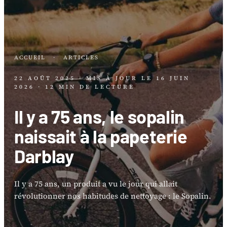
ACCUEIL
·
ARTICLES
22 AOÛT 2025
· MIS À JOUR LE
16 JUIN
2026
· 12 MIN DE LECTURE
Il y a 75 ans, le sopalin
naissait à la papeterie
Darblay
Il y a 75 ans, un produit a vu le jour qui allait
révolutionner nos habitudes de nettoyage : le Sopalin.