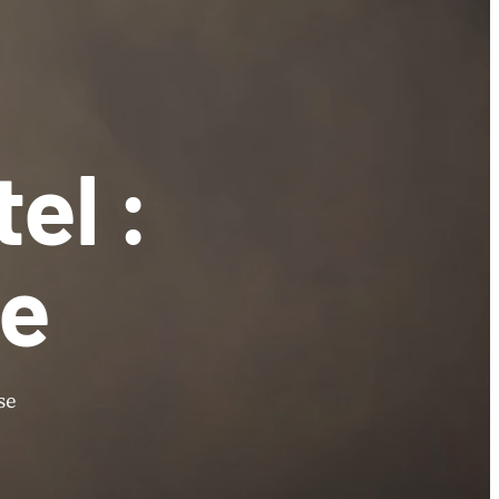
el :
te
se