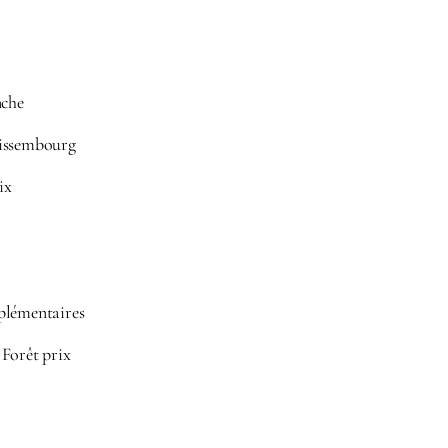
nche
Wissembourg
ix
plémentaires
Forêt prix