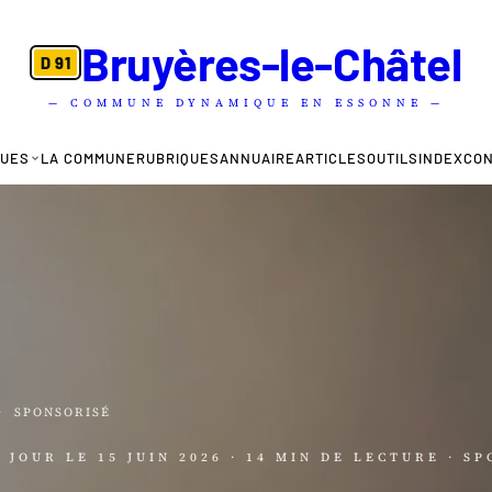
Bruyères-le-Châtel
D 91
— COMMUNE DYNAMIQUE EN ESSONNE —
QUES
LA COMMUNE
RUBRIQUES
ANNUAIRE
ARTICLES
OUTILS
INDEX
CO
·
SPONSORISÉ
À JOUR LE
15 JUIN 2026
· 14 MIN DE LECTURE
· S