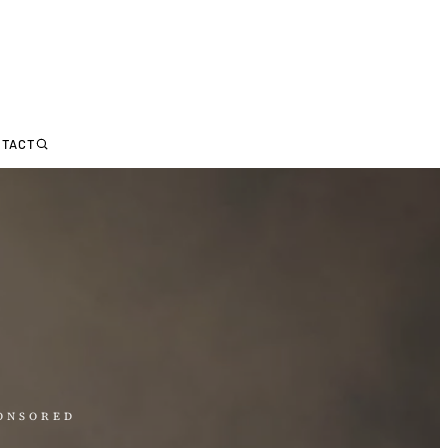
NTACT
PONSORED