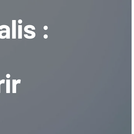
lis :
ir