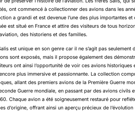
sir de préserver l’histoire de l’aviation. Les frères Salis, qu
tés, ont commencé à collectionner des avions dans les anné
ection a grandi et est devenue l’une des plus importantes et
e est situé en France et attire des visiteurs de tous horiz
viation, des historiens et des familles.
alis est unique en son genre car il ne s’agit pas seulement
vions sont exposés, mais il propose également des démonstr
siteurs ont ainsi l’opportunité de voir ces avions historiques 
 encore plus immersive et passionnante. La collection com
oques, allant des premiers avions de la Première Guerre mo
econde Guerre mondiale, en passant par des avions civils et
60. Chaque avion a été soigneusement restauré pour reflé
s d’origine, offrant ainsi un aperçu précieux de l’évolution d