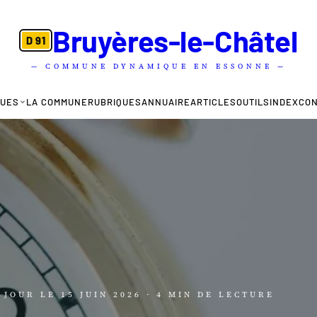
Bruyères-le-Châtel
D 91
— COMMUNE DYNAMIQUE EN ESSONNE —
QUES
LA COMMUNE
RUBRIQUES
ANNUAIRE
ARTICLES
OUTILS
INDEX
CO
À JOUR LE
15 JUIN 2026
· 4 MIN DE LECTURE