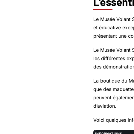
L’essent
Le Musée Volant Sa
et éducative except
présentant une col
Le Musée Volant Sa
les différentes ex
des démonstration
La boutique du Mus
que des maquettes
peuvent également
d’aviation.
Voici quelques inf
INFORMATIONS