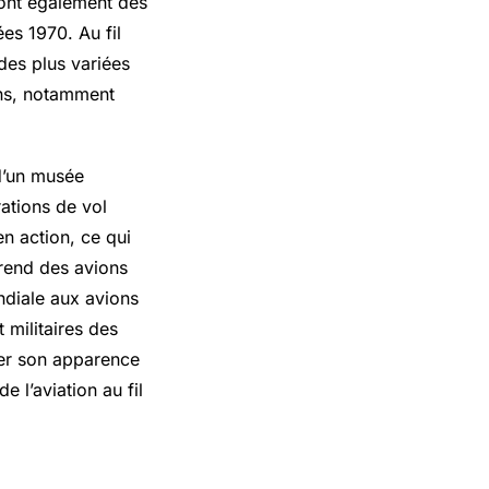
i sont également des
es 1970. Au fil
 des plus variées
ons, notamment
 d’un musée
ations de vol
en action, ce qui
prend des avions
ndiale aux avions
 militaires des
ter son apparence
e l’aviation au fil