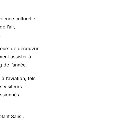
rience culturelle
e l’air,
.
teurs de découvrir
ment assister à
 de l’année.
 l’aviation, tels
 visiteurs
assionnés
lant Salis :