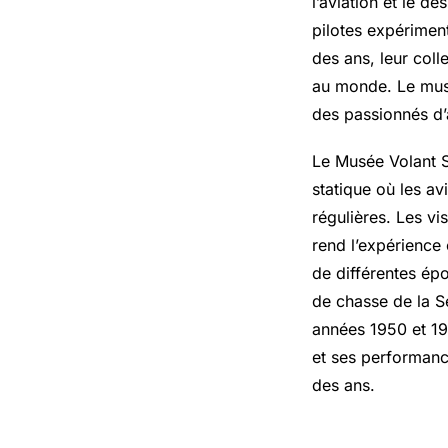
l’aviation et le dé
pilotes expérimen
des ans, leur coll
au monde. Le musé
des passionnés d’a
Le Musée Volant S
statique où les a
régulières. Les vi
rend l’expérience
de différentes ép
de chasse de la S
années 1950 et 19
et ses performance
des ans.