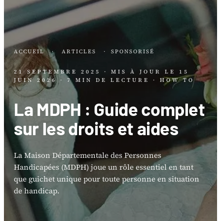
ACCUEIL
·
ARTICLES
·
SPONSORISÉ
21 SEPTEMBRE 2025
· MIS À JOUR LE
15
JUIN 2026
· 7 MIN DE LECTURE
· HOW TO
La MDPH : Guide complet
sur les droits et aides
La Maison Départementale des Personnes
Handicapées (MDPH) joue un rôle essentiel en tant
que guichet unique pour toute personne en situation
de handicap.