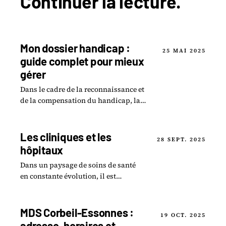
Continuer la
lecture
.
Mon dossier handicap :
25 MAI 2025
guide complet pour mieux
gérer
Dans le cadre de la reconnaissance et
de la compensation du handicap, la
constitution d un dossier auprès de la
Maison Départementale des
Personnes.
Les cliniques et les
28 SEPT. 2025
hôpitaux
Dans un paysage de soins de santé
en constante évolution, il est
essentiel pour les patients et leurs
familles de connaître les options qui
s offrent.
MDS Corbeil-Essonnes :
19 OCT. 2025
adresse, horaires et