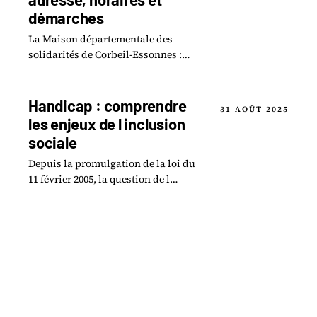
démarches
La Maison départementale des
solidarités de Corbeil-Essonnes :
adresse, horaires d'accueil,
accompagnement social et démarches
possibles.
Handicap : comprendre
31 AOÛT 2025
les enjeux de l inclusion
sociale
Depuis la promulgation de la loi du
11 février 2005, la question de l
inclusion des personnes en situation
de handicap est devenue une priorité
sociétale.